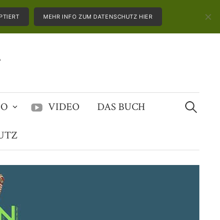
PTIERT
MEHR INFO ZUM DATENSCHUTZ HIER
Suchen
IO
VIDEO
DAS BUCH
nach:
UTZ