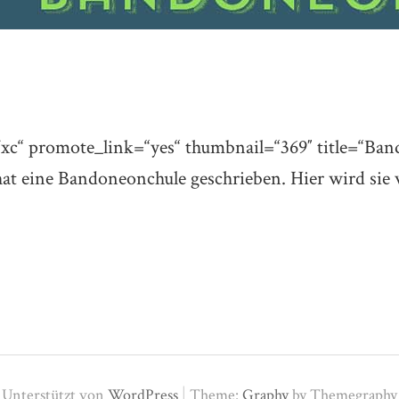
xc“ promote_link=“yes“ thumbnail=“369″ title=“Ban
t eine Bandoneonchule geschrieben. Hier wird sie vo
|
Unterstützt von
WordPress
Theme:
Graphy
by Themegraphy