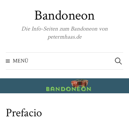
Zum
Bandoneon
Inhalt
überspringen
Die Info-Seiten zum Bandoneon von
petermhaas.de
Suchen
nach:
MENÜ
Prefacio