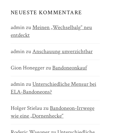
NEUESTE KOMMENTARE
admin
zu
Meinen „Wechselbalg“ neu
entdeckt
admin
zu
Anschauung unverzichtbar
Gion Honegger
zu
Bandoneonkauf
admin
zu
Unterschiedliche Mensur bei
ELA-Bandoneons?
Holger Stielau
zu
Bandoneon-Irrwege
wie eine „Dornenhecke“
Roderic Wagoner
zu
Unterschiedliche