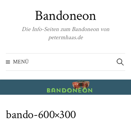
Zum
Bandoneon
Inhalt
überspringen
Die Info-Seiten zum Bandoneon von
petermhaas.de
Suchen
nach:
MENÜ
bando-600×300