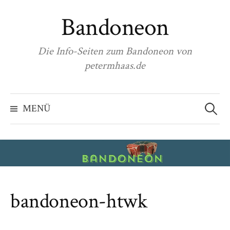
Zum
Bandoneon
Inhalt
überspringen
Die Info-Seiten zum Bandoneon von
petermhaas.de
Suchen
nach:
MENÜ
bandoneon-htwk