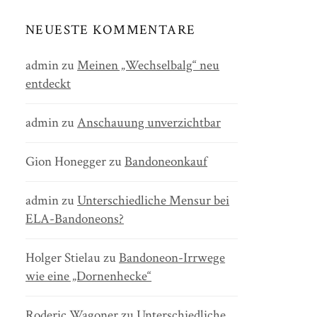
NEUESTE KOMMENTARE
admin
zu
Meinen „Wechselbalg“ neu
entdeckt
admin
zu
Anschauung unverzichtbar
Gion Honegger
zu
Bandoneonkauf
admin
zu
Unterschiedliche Mensur bei
ELA-Bandoneons?
Holger Stielau
zu
Bandoneon-Irrwege
wie eine „Dornenhecke“
Roderic Wagoner
zu
Unterschiedliche