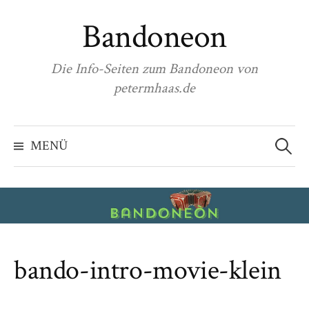
Zum
Bandoneon
Inhalt
überspringen
Die Info-Seiten zum Bandoneon von
petermhaas.de
Suchen
nach:
MENÜ
bando-intro-movie-klein